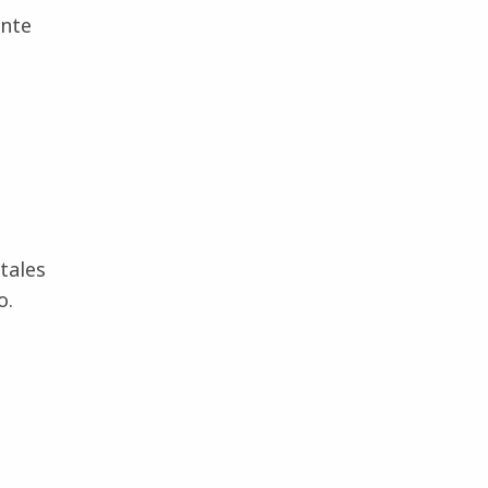
ente
tales
o.