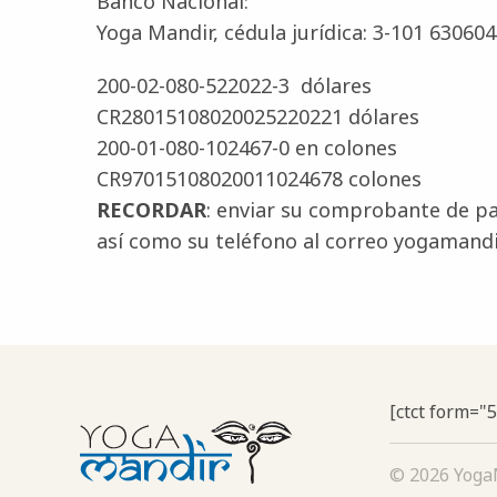
Banco Nacional:
Yoga Mandir, cédula jurídica: 3-101 630604
200-02-080-522022-3 dólares
CR28015108020025220221 dólares
200-01-080-102467-0 en colones
CR97015108020011024678 colones
RECORDAR
: enviar su comprobante de p
así como su teléfono al correo yogamand
[ctct form="
© 2026 YogaM