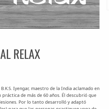
 AL RELAX
 B.K.S. Iyengar, maestro de la India aclamado en
 práctica de más de 60 años. Él descubrió que
lesiones. Por lo tanto desarrolló y adaptó
les) para que las personas practiquen yoga de